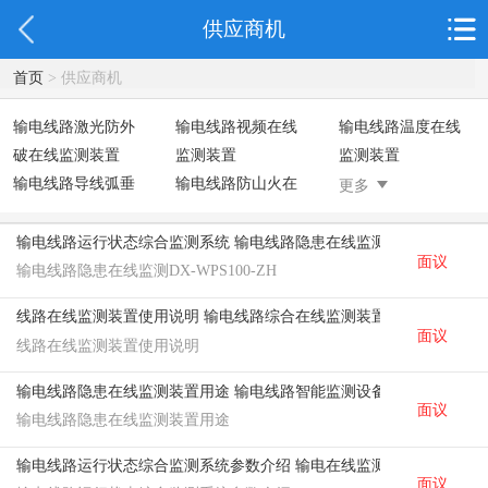
供应商机
首页
> 供应商机
输电线路激光防外
输电线路视频在线
输电线路温度在线
破在线监测装置
监测装置
监测装置
输电线路导线弧垂
输电线路防山火在
输电线路导线舞动
更多
在线监测装置
线监测装置
在线监测装置
输电线路微气象在
输电线路防外力破
输电线路综合在线
输电线路运行状态综合监测系统 输电线路隐患在线监测DX-WPS100-Z
面议
线监测装置
坏在线监测装置
监测装置
输电线路隐患在线监测DX-WPS100-ZH
分布式故障诊断装
输电线路图像在线
线路在线监测装置使用说明 输电线路综合在线监测装置
置
监测装置
面议
线路在线监测装置使用说明
输电线路隐患在线监测装置用途 输电线路智能监测设备
面议
输电线路隐患在线监测装置用途
输电线路运行状态综合监测系统参数介绍 输电在线监测综合监测
面议