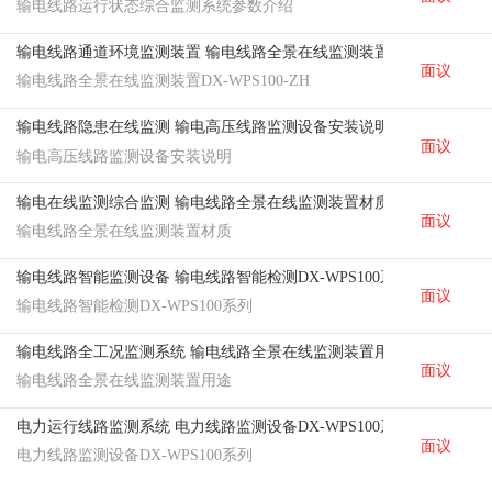
输电线路运行状态综合监测系统参数介绍
输电线路通道环境监测装置 输电线路全景在线监测装置DX-WPS100-Z
面议
输电线路全景在线监测装置DX-WPS100-ZH
输电线路隐患在线监测 输电高压线路监测设备安装说明
面议
输电高压线路监测设备安装说明
输电在线监测综合监测 输电线路全景在线监测装置材质
面议
输电线路全景在线监测装置材质
输电线路智能监测设备 输电线路智能检测DX-WPS100系列
面议
输电线路智能检测DX-WPS100系列
输电线路全工况监测系统 输电线路全景在线监测装置用途
面议
输电线路全景在线监测装置用途
电力运行线路监测系统 电力线路监测设备DX-WPS100系列
面议
电力线路监测设备DX-WPS100系列