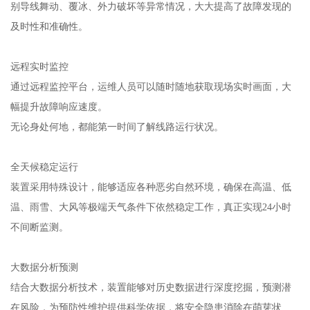
别导线舞动、覆冰、外力破坏等异常情况，大大提高了故障发现的
及时性和准确性。
远程实时监控
通过远程监控平台，运维人员可以随时随地获取现场实时画面，大
幅提升故障响应速度。
无论身处何地，都能第一时间了解线路运行状况。
全天候稳定运行
装置采用特殊设计，能够适应各种恶劣自然环境，确保在高温、低
温、雨雪、大风等极端天气条件下依然稳定工作，真正实现24小时
不间断监测。
大数据分析预测
结合大数据分析技术，装置能够对历史数据进行深度挖掘，预测潜
在风险，为预防性维护提供科学依据，将安全隐患消除在萌芽状