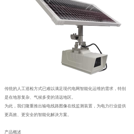
传统的人工巡检方式已难以满足现代电网智能化运维的需求，特别
是在地形复杂、气候多变的清远地区。
为此，我们隆重推出输电线路图像在线监测装置，为电力行业提供
更高效、更安全的智能化解决方案。
产品概述