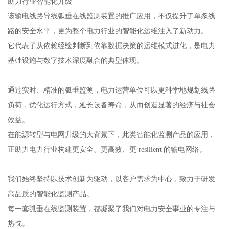
助力行业智能化升级
该输电线路导线弧垂在线监测装置的推广应用，不仅提升了单条线
路的安全水平，更为整个电力行业的智能化运维注入了新动力。
它代表了从依赖经验判断到依靠数据决策的运维模式进化，是电力
基础设施与数字技术深度融合的典型体现。
通过实时、精准的弧垂监测，电力运营单位可以更科学地规划线路
负荷，优化运行方式，延长设备寿命，从而创造显著的经济与社会
效益。
在能源转型与电网升级的大背景下，此类智能化监测产品的应用，
正助力电力行业构建更安全、更高效、更 resilient 的输电网络。
我们始终坚持以技术创新为驱动，以客户需求为中心，致力于研发
高品质的智能化监测产品。
每一套弧垂在线监测装置，都凝聚了我们对电力安全事业的专注与
热忱。