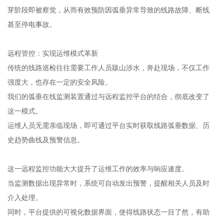
芽阶段即被察觉，从而有效预防因弧垂异常导致的线路故障、断线
甚至停电事故。
远程管控：实现运维模式革新
传统的线路巡检往往需要工作人员跋山涉水，奔赴现场，不仅工作
强度大，也存在一定的安全风险。
我们的弧垂在线监测装置通过与远程监控平台的结合，彻底改变了
这一模式。
运维人员无需亲临现场，即可通过平台实时获取线路弧垂数据、历
史趋势曲线及预警信息。
这一远程监控功能大大提升了运维工作的效率与响应速度。
当监测数据出现异常时，系统可自动发出预警，提醒相关人员及时
介入处理。
同时，平台提供的可视化数据界面，使得线路状态一目了然，有助