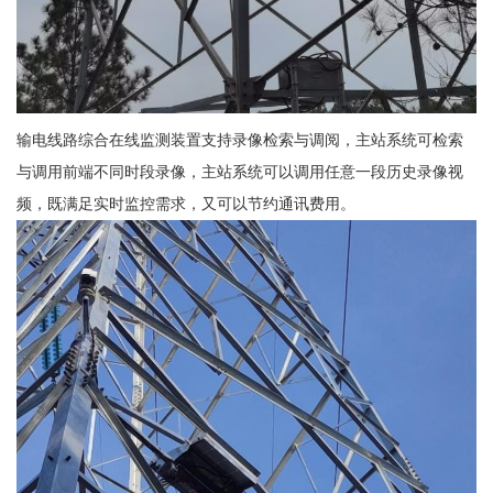
输电线路综合在线监测装置支持录像检索与调阅，主站系统可检索
与调用前端不同时段录像，主站系统可以调用任意一段历史录像视
频，既满足实时监控需求，又可以节约通讯费用。