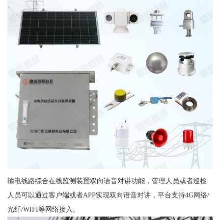
输电线路综合在线监测装置双向语音对讲功能，管理人员或者巡检
人员可以通过客户端或者APP实现双向语音对讲，平台支持4G网络/
光纤/WIFI等网络接入。