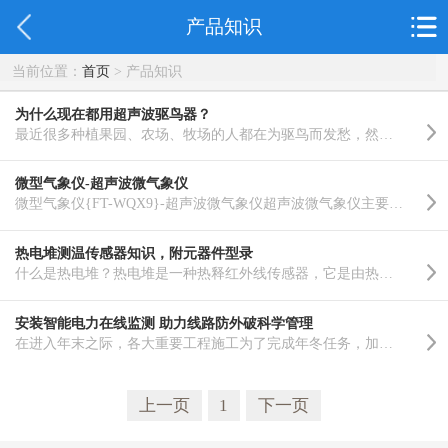
产品知识
当前位置：
首页
> 产品知识
为什么现在都用超声波驱鸟器？
最近很多种植果园、农场、牧场的人都在为驱鸟而发愁，然后周围很多人都推荐了超声波驱鸟器，并且上网查看..……
微型气象仪-超声波微气象仪
微型气象仪{FT-WQX9}-超声波微气象仪超声波微气象仪主要适用于农田、果园、草场、科研等领域。功能主要是..……
热电堆测温传感器知识，附元器件型录
什么是热电堆？热电堆是一种热释红外线传感器，它是由热电偶构成的一种器件。它在耳式体温计、放射温度计..……
安装智能电力在线监测 助力线路防外破科学管理
在进入年末之际，各大重要工程施工为了完成年冬任务，加紧加快了施工进程，大型铲车、挖掘机、渣土车等不..……
上一页
1
下一页