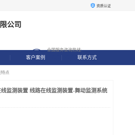
资质认证
限公司
全国服务咨询热线:
18938637190
客户案例
联系方式
能特点
线监测装置 线路在线监测装置-舞动监测系统