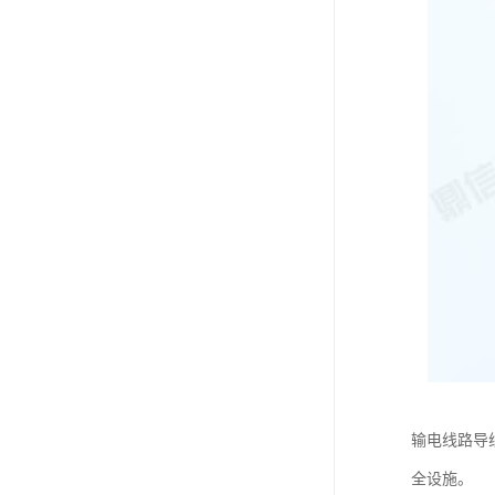
输电线路导
全设施。