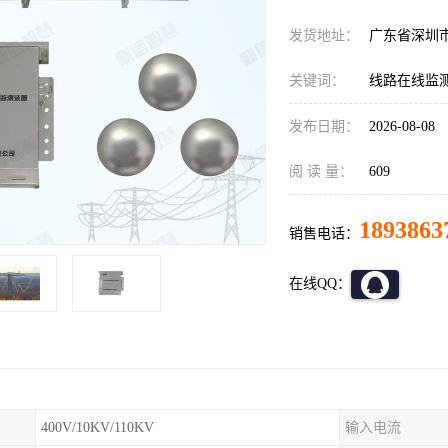
发货地址：
广东省深圳
关键词：
线路在线监
发布日期：
2026-08-08
阅 读 量：
609
1893863
销售电话：
在线QQ：
400V/10KV/110KV
输入电流