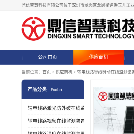
公司首页
供应商机
当前位置：
首页
>
供应商机
>
输电线路导线舞动在线监测装
产品分类
Product
输电线路激光防外破在线监测装置
输电线路视频在线监测装置
输电线路温度在线监测装置