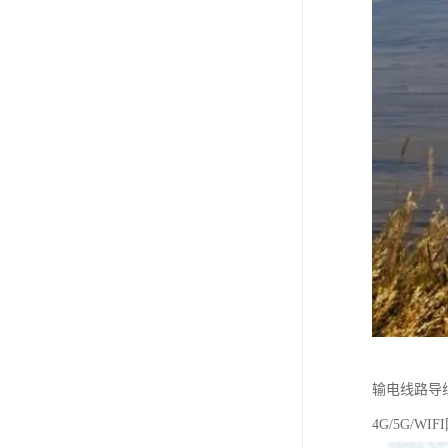
输电线路导
4G/5G/