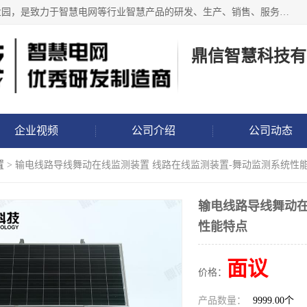
鼎信智慧科技有限公司位于深圳市龙岗区龙岗街道香玉儿工业园，是致力于智慧电网等行业智慧产品的研发、生产、销售、服务于一体的研发制造商，推出的智慧电网系列包括输电线路视频、图像、微云台、分布式故障定位、非接触故障监测、配网行波故障监测、电缆故障监测、防外破、防山火、覆冰、微气象、倾斜、测温、弧垂、舞动监测以及智能地钉、智能标志桩、布控球、警示球、防鸟等产品，已经应用于南网、国网相关现场！
鼎信智慧科技有
企业视频
公司介绍
公司动态
置
> 输电线路导线舞动在线监测装置 线路在线监测装置-舞动监测系统性
输电线路导线舞动在
性能特点
面议
价格：
产品数量：
9999.00个