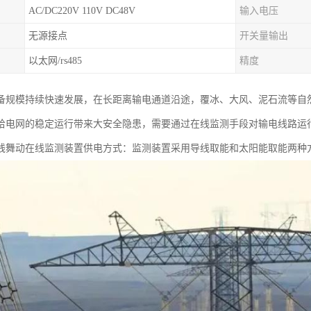
AC/DC220V 110V DC48V
输入电压
无源接点
开关量输出
以太网/rs485
精度
备规模持续快速发展，在长距离输电通道沿途，覆冰、大风、泥石流等自
给电网的稳定运行带来大安全隐患，需要通过在线监测手段对输电线路运
线舞动在线监测装置供电方式：监测装置采用导线取能和太阳能取能两种