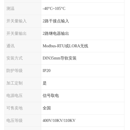
测温
-40°C~105°C
开关量输入
2路干接点输入
开关量输出
2路继电器输出
通讯
Modbus-RTU或LORA无线
安装方式
DIN35mm导轨安装
防护等级
IP20
加工定制
是
电源电压
信号取电
可售卖地
全国
电压等级
400V/10KV/110KV