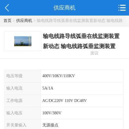
供应商机
首页
>
供应商机
> 输电线路导线弧垂在线监测装置新动态 输电线路
弧垂监测装置
输电线路导线弧垂在线监测装置
新动态 输电线路弧垂监测装置
面议
电压等级
400V/10KV/110KV
输入电流
5A/1A
工作电源
AC/DC220V 110V DC48V
输入电压
100V/380V
开关量输入
无源接点