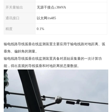
开关量输出
无源干接点≤384VA
通讯接口
以太网/rs485
精度
0.1%
输电线路导线弧垂在线监测装置主要应用于输电线路对地距离、弧
垂角、偏斜角的测量。
输电线路导线弧垂在线监测装置具备对原始采集量的一次计算功
能，得出直观的导线弧垂和对地距离状态量数据。