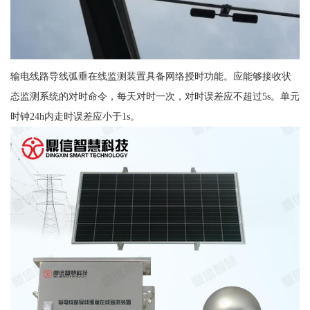
输电线路导线弧垂在线监测装置具备网络授时功能。应能够接收状
态监测系统的对时命令，每天对时一次，对时误差应不超过5s。单元
时钟24h内走时误差应小于1s。