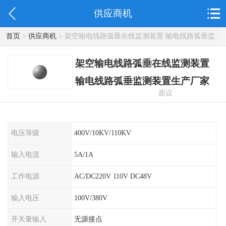
供应商机
首页
>
供应商机
> 架空输电线路弧垂在线监测装置 输电线路弧垂监
测装置生产厂家
架空输电线路弧垂在线监测装置
输电线路弧垂监测装置生产厂家
面议
电压等级
400V/10KV/110KV
输入电流
5A/1A
工作电源
AC/DC220V 110V DC48V
输入电压
100V/380V
开关量输入
无源接点