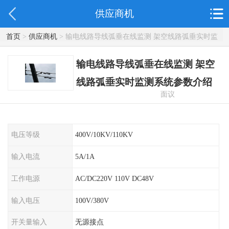
供应商机
首页
>
供应商机
> 输电线路导线弧垂在线监测 架空线路弧垂实时监
测系统参数介绍
输电线路导线弧垂在线监测 架空
线路弧垂实时监测系统参数介绍
面议
电压等级
400V/10KV/110KV
输入电流
5A/1A
工作电源
AC/DC220V 110V DC48V
输入电压
100V/380V
开关量输入
无源接点