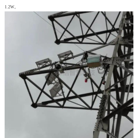
1.2W。