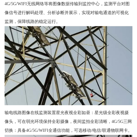
4G/5G/WIFI无线网络等将图像数据传输到监控中心，监测平台对图
像信号进行解码处理、分析诊断并展示，实现对输电通道的可视化
监测，保障线路的稳定运行。
输电线路图像在线监测装置星光夜视全彩如昼：星光级全彩夜视摄
像头，可在弱光环境保持全彩摄像，夜间监拍全彩清晰，4G/5G三网
切换：具备4G/5G/WIFI全通信功能，可选移动/电信/联通物联网卡。