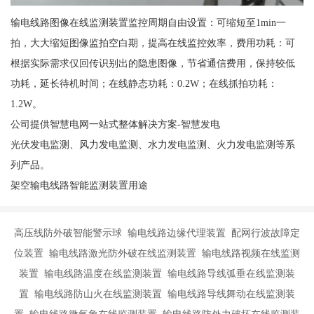
输电线路图像在线监测装置监控周期自由设置：可缩短至1min一
拍，大大缩短图像监拍空白期，提高在线监控效率，费用功耗：可
根据实际需求仅回传识别出的隐患图像，节省通信费用，保持较低
功耗，延长待机时间；在线静态功耗：0.2W；在线抓拍功耗：
1.2W。
公司提供智慧电网一站式整体解决方案-智慧发电
光伏发电监测、风力发电监测、水力发电监测、火力发电监测等系
列产品。
架空输电线路智能监测装置用途
高压线防外破智能警示球 输电线路边缘代理装置 配网行波故障定
位装置 输电线路激光防外破在线监测装置 输电线路视频在线监测
装置 输电线路温度在线监测装置 输电线路导线弧垂在线监测装
置 输电线路防山火在线监测装置 输电线路导线舞动在线监测装