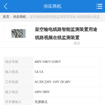
供应商机
首页
>
供应商机
> 架空输电线路智能监测装置用途 线路视频在线监
测装置
架空输电线路智能监测装置用途
线路视频在线监测装置
面议
电压等级
400V/10KV/110KV
输入电流
5A/1A
工作电源
AC/DC220V 110V DC48V
输入电压
100V/380V
开关量输入
无源接点