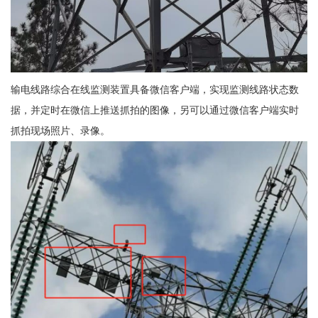
输电线路综合在线监测装置具备微信客户端，实现监测线路状态数
据，并定时在微信上推送抓拍的图像，另可以通过微信客户端实时
抓拍现场照片、录像。