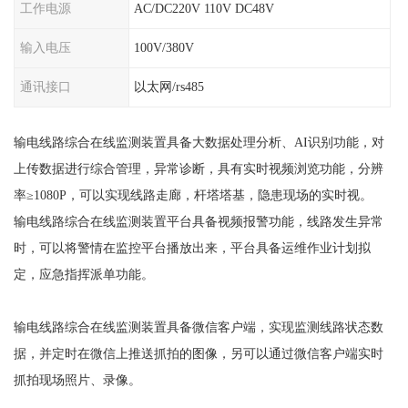
工作电源
AC/DC220V 110V DC48V
输入电压
100V/380V
通讯接口
以太网/rs485
输电线路综合在线监测装置具备大数据处理分析、AI识别功能，对
上传数据进行综合管理，异常诊断，具有实时视频浏览功能，分辨
率≥1080P，可以实现线路走廊，杆塔塔基，隐患现场的实时视。
输电线路综合在线监测装置平台具备视频报警功能，线路发生异常
时，可以将警情在监控平台播放出来，平台具备运维作业计划拟
定，应急指挥派单功能。