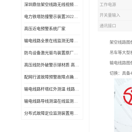
深圳鼎信架空线路无线视频监测系统DX-WPS100-SP各地通用
工作电源
开关量输入
电力铁塔防撞警示装置2022新报价
通讯接口
高压近电预警系统厂家
输电线路全景在线监测无障碍查看在运线路隐患
架空线路图
吊车等大型
防鸟设备激光驱鸟装置原厂供应
输电线路图
高压线防外破警示球材质 高压警示球库存
切换：具备4
配网行波故障预警故障点确定装置鼎信厂家材质特性
输电线路杆塔红外测温 线路测温系统参数介绍
输电线路导线测温在线监测装置使用说明 导线温度监测系统
分布式故障定位监测装置用途 线路在线故障定位装置