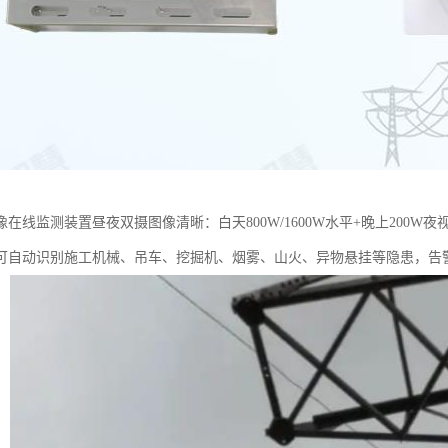
在线监测装置昼夜双摄图像清晰：白天800W/1600W水平+晚上200W
可自动识别施工机械、吊车、挖掘机、烟雾、山火、异物悬挂等隐患，告