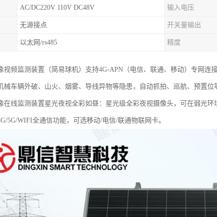
AC/DC220V 110V DC48V
输入电压
无源接点
开关量输出
以太网/rs485
精度
像视频监测装置（简易球机）支持4G-APN（电信、联通、移动）专网
机械车辆外破、山火、烟雾、导线异物等隐患，自动抓拍、巡航、预置位
像在线监测装置星光夜视全彩如昼：星光级全彩夜视摄像头，可在弱光环境
G/5G/WIFI全通信功能，可选移动/电信/联通物联网卡。