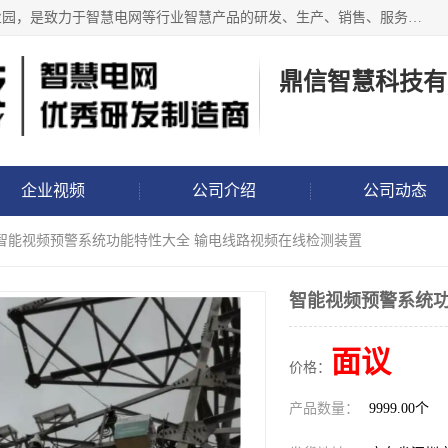
鼎信智慧科技有限公司位于深圳市龙岗区龙岗街道香玉儿工业园，是致力于智慧电网等行业智慧产品的研发、生产、销售、服务于一体的研发制造商，推出的智慧电网系列包括输电线路视频、图像、微云台、分布式故障定位、非接触故障监测、配网行波故障监测、电缆故障监测、防外破、防山火、覆冰、微气象、倾斜、测温、弧垂、舞动监测以及智能地钉、智能标志桩、布控球、警示球、防鸟等产品，已经应用于南网、国网相关现场！
鼎信智慧科技有
企业视频
公司介绍
公司动态
 智能视频预警系统功能特性大全 输电线路视频在线检测装置
智能视频预警系统功
面议
价格：
产品数量：
9999.00个